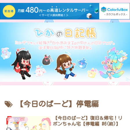
【今日のばーど】停電編
【今日のばーど】復旧＆帰宅！リ
今日のばーど
ボンちゃん宅【停電編 #6(終)】