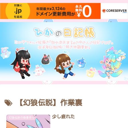
【幻狼伝説】作業裏
少し疲れた
幻狼伝説の画像あり