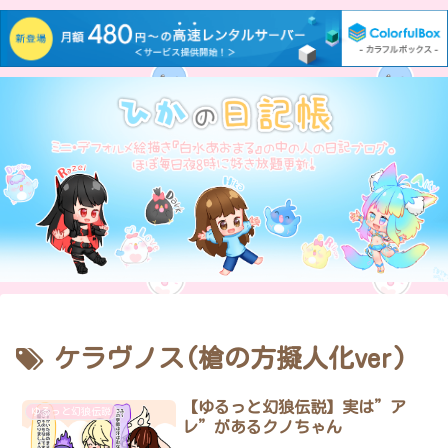
ケラヴノス(槍の方擬人化ver)
【ゆるっと幻狼伝説】実は”ア
ゆるっと幻狼伝説
レ”があるクノちゃん