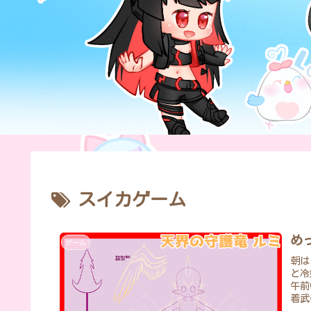
スイカゲーム
め
ゲーム
朝は
と冷
午前
着武