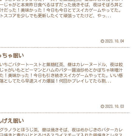
ーじゃがと本来昨日食べるはずだった焼きそば、夜はそぼろ丼と
汁だった！美味かった！今日も今日とてスイカゲームやってた。
トスコアを少しでも更新したくて頑張ってたけど、やっ...
2023.10.04
っちゃ眠い
いちごバタートーストと無糖紅茶、昼はカレーヌードル、夜は餃
じゃがいもとピーマンとハムのバター醤油炒めとかぼちゃ味噌汁
た！美味かった！今日も引き続きスイカゲームやってた。いい感
落としてたら早速スイカ爆誕！何回かプレイしてたら割...
2023.10.03
んげえ眠い
グラノラとほうじ茶、昼は焼きそば、夜はめかじきのバターカレ
ヨ焼きと青のりととろけるスライスチーズ入れた卵焼きとレタス