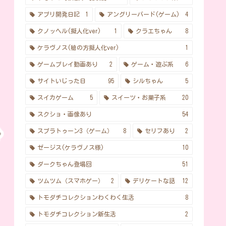
アプリ開発日記
1
アングリーバード(ゲーム)
4
クノッヘル(擬人化ver)
1
クラエちゃん
8
ケラヴノス(槍の方擬人化ver)
1
ゲームプレイ動画あり
2
ゲーム・遊ぶ系
6
サイトいじった日
95
シルちゃん
5
スイカゲーム
5
スイーツ・お菓子系
20
スクショ・画像あり
54
スプラトゥーン3（ゲーム）
8
セリフあり
2
ゼージス(ケラヴノス様)
10
ダークちゃん登場回
51
ツムツム（スマホゲー）
2
デリケートな話
12
トモダチコレクションわくわく生活
8
トモダチコレクション新生活
2