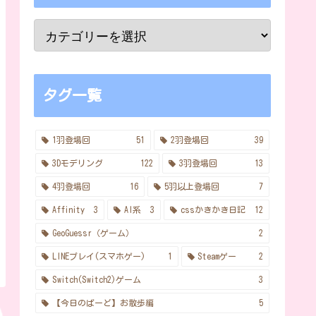
タグ一覧
1羽登場回
51
2羽登場回
39
3Dモデリング
122
3羽登場回
13
4羽登場回
16
5羽以上登場回
7
Affinity
3
AI系
3
cssかきかき日記
12
GeoGuessr（ゲーム）
2
LINEプレイ(スマホゲー)
1
Steamゲー
2
Switch(Switch2)ゲーム
3
【今日のばーど】お散歩編
5