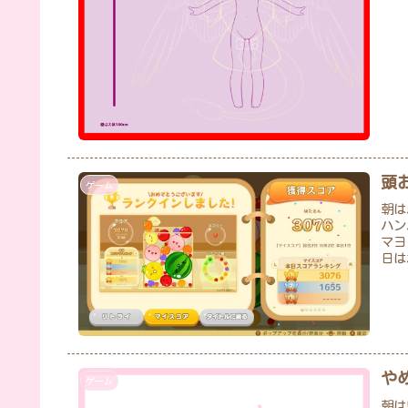
頭
ゲーム
朝は
ハン
マヨ
日は
や
ゲーム
朝は