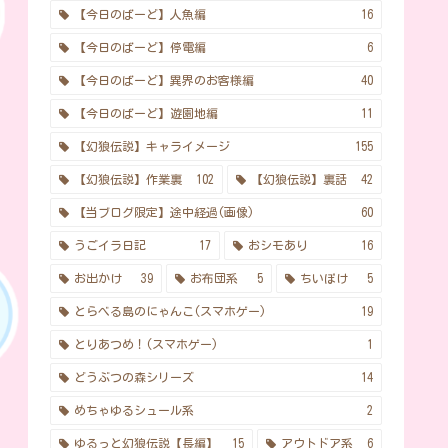
【今日のばーど】人魚編
16
【今日のばーど】停電編
6
【今日のばーど】異界のお客様編
40
【今日のばーど】遊園地編
11
【幻狼伝説】キャライメージ
155
【幻狼伝説】作業裏
102
【幻狼伝説】裏話
42
【当ブログ限定】途中経過(画像)
60
うごイラ日記
17
おシモあり
16
お出かけ
39
お布団系
5
ちいぽけ
5
とらべる島のにゃんこ(スマホゲー)
19
とりあつめ！(スマホゲー)
1
どうぶつの森シリーズ
14
めちゃゆるシュール系
2
ゆるっと幻狼伝説【長編】
15
アウトドア系
6