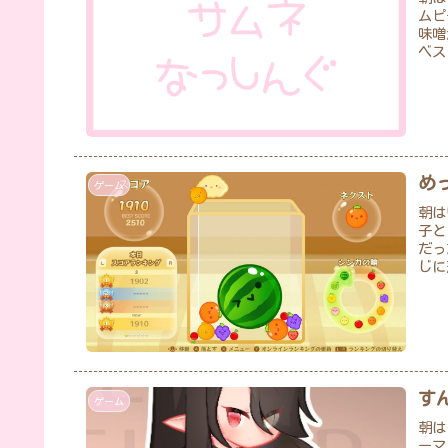
ムピ
味噌
ベス
め
ゲーム
朝は
子と
だっ
じに
す
ゲーム
朝は
ーマ