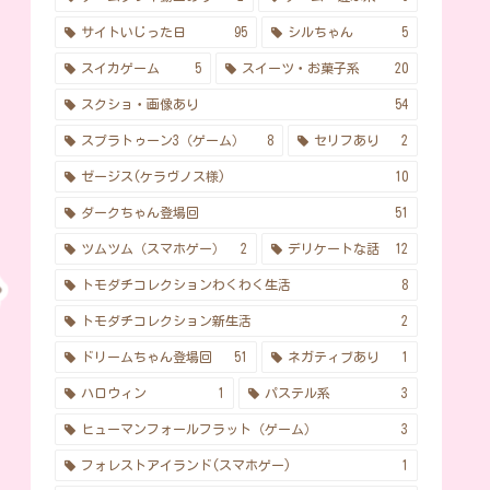
サイトいじった日
95
シルちゃん
5
スイカゲーム
5
スイーツ・お菓子系
20
スクショ・画像あり
54
スプラトゥーン3（ゲーム）
8
セリフあり
2
ゼージス(ケラヴノス様)
10
ダークちゃん登場回
51
ツムツム（スマホゲー）
2
デリケートな話
12
トモダチコレクションわくわく生活
8
トモダチコレクション新生活
2
ドリームちゃん登場回
51
ネガティブあり
1
ハロウィン
1
パステル系
3
ヒューマンフォールフラット（ゲーム）
3
フォレストアイランド(スマホゲー)
1