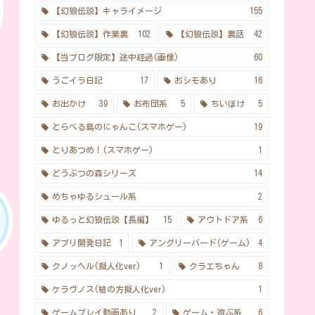
【幻狼伝説】キャライメージ
155
【幻狼伝説】作業裏
102
【幻狼伝説】裏話
42
【当ブログ限定】途中経過(画像)
60
うごイラ日記
17
おシモあり
16
お出かけ
39
お布団系
5
ちいぽけ
5
とらべる島のにゃんこ(スマホゲー)
19
とりあつめ！(スマホゲー)
1
どうぶつの森シリーズ
14
めちゃゆるシュール系
2
ゆるっと幻狼伝説【長編】
15
アウトドア系
6
アプリ開発日記
1
アングリーバード(ゲーム)
4
クノッヘル(擬人化ver)
1
クラエちゃん
8
ケラヴノス(槍の方擬人化ver)
1
ゲームプレイ動画あり
2
ゲーム・遊ぶ系
6