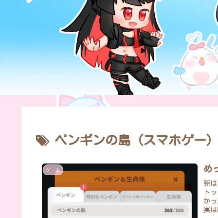
ペンギンの島（スマホゲー
め
ゲーム
朝は
トッ
かっ
実は