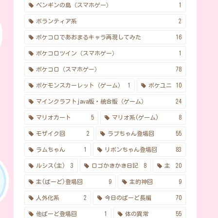
ペンギンの島（スマホゲー）
1
ボランティア系
2
ポケコロであおまるキャラ再現してみた
16
ポケコロツイン（スマホゲー）
1
ポケコロ（スマホゲー）
78
ポケモンスカーレット（ゲーム）
1
ポケユニ
10
マインクラフトjava版・統合版（ゲーム）
24
マリオカート
5
マリオ系(ゲーム)
8
モザイク回
2
ラブちゃん登場回
55
ラムちゃん
1
リボンちゃん登場回
83
ルシス(主)
3
ロゴかきかき日記
8
主
20
主(ばーど)登場回
9
主的神回
9
人外化系
2
今日のばーど長編
70
他ばーど登場回
1
体の異常
55