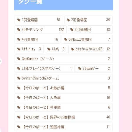
タグ一覧
1羽登場回
51
2羽登場回
39
3Dモデリング
122
3羽登場回
13
4羽登場回
16
5羽以上登場回
7
Affinity
3
AI系
3
cssかきかき日記
12
GeoGuessr（ゲーム）
2
LINEプレイ(スマホゲー)
1
Steamゲー
2
Switch(Switch2)ゲーム
3
【今日のばーど】お散歩編
5
【今日のばーど】人魚編
16
【今日のばーど】停電編
6
【今日のばーど】異界のお客様編
40
【今日のばーど】遊園地編
11