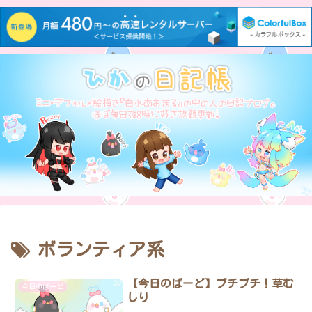
ボランティア系
【今日のばーど】ブチブチ！草む
今日のばーど
しり