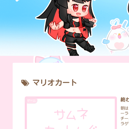
マリオカート
終
ゲーム
朝は
ーラ
チー
ラゲ