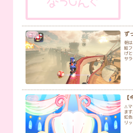
ず
ゲーム
朝は
鮭フ
げと
サラ
【
ゲーム
⚠マ
ます
虹色
リッ