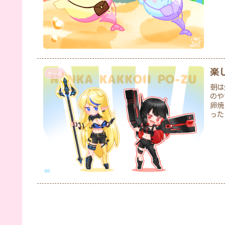
楽
ゲーム
朝は
のや
卵焼
った