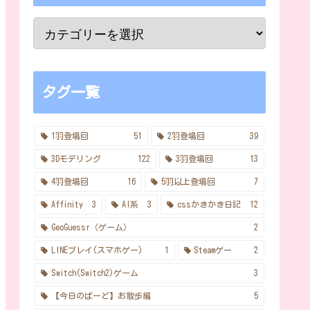
タグ一覧
1羽登場回
51
2羽登場回
39
3Dモデリング
122
3羽登場回
13
4羽登場回
16
5羽以上登場回
7
Affinity
3
AI系
3
cssかきかき日記
12
GeoGuessr（ゲーム）
2
LINEプレイ(スマホゲー)
1
Steamゲー
2
Switch(Switch2)ゲーム
3
【今日のばーど】お散歩編
5