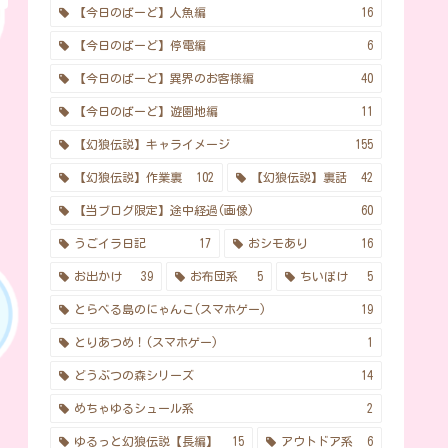
【今日のばーど】人魚編
16
【今日のばーど】停電編
6
【今日のばーど】異界のお客様編
40
【今日のばーど】遊園地編
11
【幻狼伝説】キャライメージ
155
【幻狼伝説】作業裏
102
【幻狼伝説】裏話
42
【当ブログ限定】途中経過(画像)
60
うごイラ日記
17
おシモあり
16
お出かけ
39
お布団系
5
ちいぽけ
5
とらべる島のにゃんこ(スマホゲー)
19
とりあつめ！(スマホゲー)
1
どうぶつの森シリーズ
14
めちゃゆるシュール系
2
ゆるっと幻狼伝説【長編】
15
アウトドア系
6