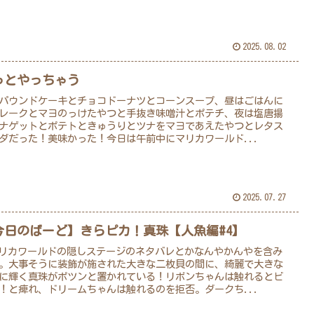
2025.08.02
っとやっちゃう
パウンドケーキとチョコドーナツとコーンスープ、昼はごはんに
レークとマヨのっけたやつと手抜き味噌汁とポテチ、夜は塩唐揚
ナゲットとポテトときゅうりとツナをマヨであえたやつとレタス
ダだった！美味かった！今日は午前中にマリカワールド...
2025.07.27
今日のばーど】きらピカ！真珠【人魚編#4】
リカワールドの隠しステージのネタバレとかなんやかんやを含み
。大事そうに装飾が施された大きな二枚貝の間に、綺麗で大きな
に輝く真珠がポツンと置かれている！リボンちゃんは触れるとビ
！と痺れ、ドリームちゃんは触れるのを拒否。ダークち...