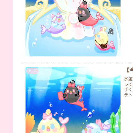
【
ゲーム
水遊
って
手く
テト