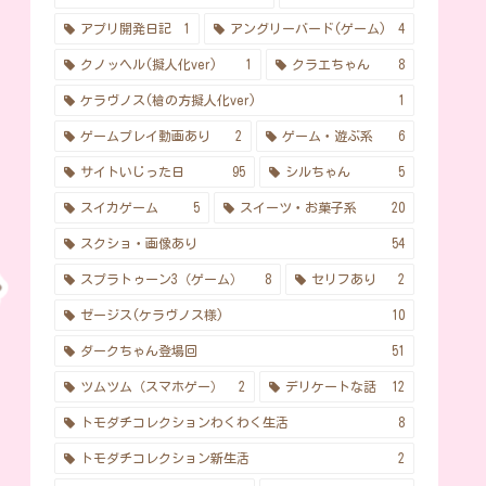
アプリ開発日記
1
アングリーバード(ゲーム)
4
クノッヘル(擬人化ver)
1
クラエちゃん
8
ケラヴノス(槍の方擬人化ver)
1
ゲームプレイ動画あり
2
ゲーム・遊ぶ系
6
サイトいじった日
95
シルちゃん
5
スイカゲーム
5
スイーツ・お菓子系
20
スクショ・画像あり
54
スプラトゥーン3（ゲーム）
8
セリフあり
2
ゼージス(ケラヴノス様)
10
ダークちゃん登場回
51
ツムツム（スマホゲー）
2
デリケートな話
12
トモダチコレクションわくわく生活
8
トモダチコレクション新生活
2